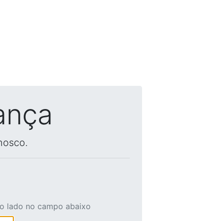
ança
nosco.
ao lado no campo abaixo