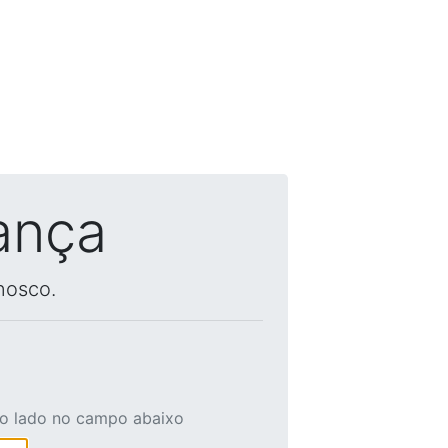
ança
nosco.
ao lado no campo abaixo