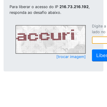
Para liberar o acesso
do IP
216.73.216.192
,
responda ao desafio abaixo.
Digite 
lado no
[trocar imagem]