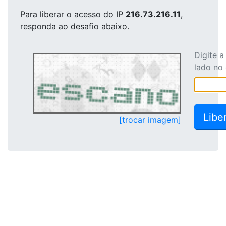
Para liberar o acesso
do IP
216.73.216.11
,
responda ao desafio abaixo.
Digite 
lado no
[trocar imagem]