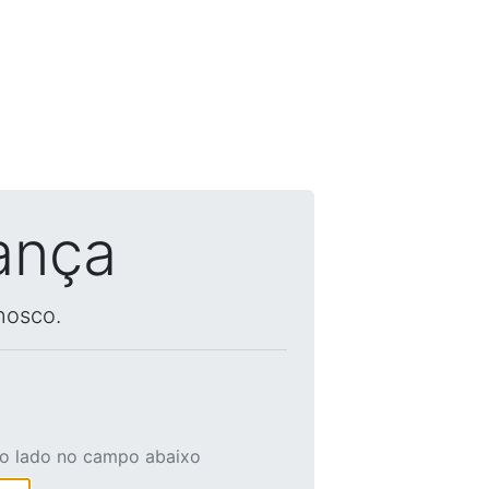
ança
nosco.
ao lado no campo abaixo