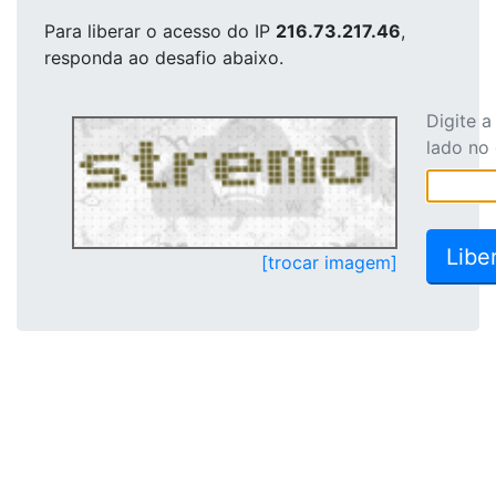
Para liberar o acesso
do IP
216.73.217.46
,
responda ao desafio abaixo.
Digite 
lado no
[trocar imagem]