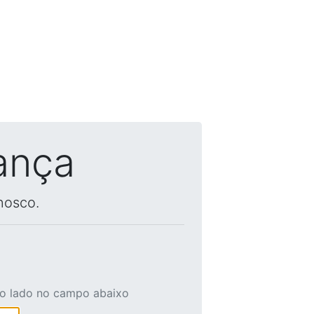
ança
nosco.
ao lado no campo abaixo