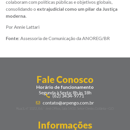
colaboram com políticas públicas e objetivos globais,
consolidando o
extrajudicial como um pilar da Justiça
moderna
.
Por Annie Lattari
Fonte
: Assessoria de Comunicação da ANOREG/BR
Fale Conosco
Horário de funcionamento
Segunda à Sexta: 8h às 18h
(62) 3434-9771
contato@arpengo.com.br
Rua 3, nº 1022, Ed. West Office, Sala 1402, Setor Oeste. Goiânia – GO
Informações