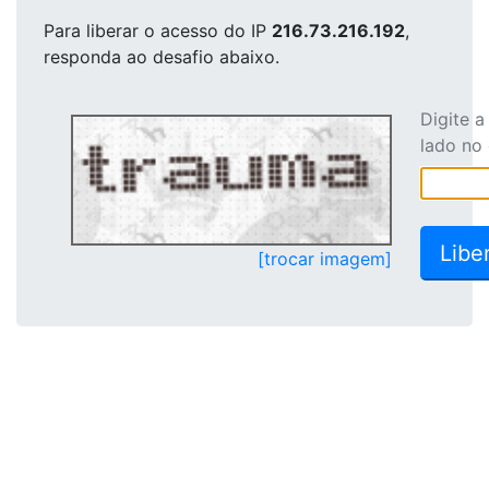
Para liberar o acesso
do IP
216.73.216.192
,
responda ao desafio abaixo.
Digite 
lado no
[trocar imagem]