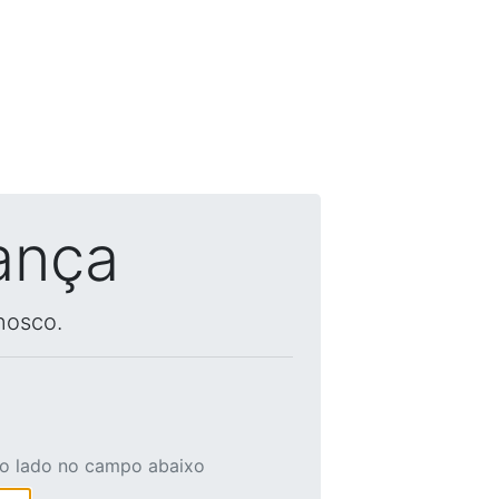
ança
nosco.
ao lado no campo abaixo