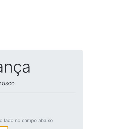
ança
nosco.
ao lado no campo abaixo