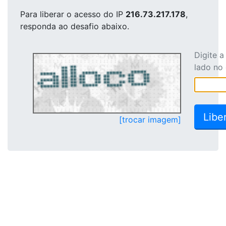
Para liberar o acesso
do IP
216.73.217.178
,
responda ao desafio abaixo.
Digite 
lado no
[trocar imagem]