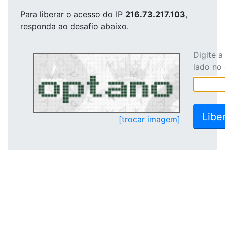
Para liberar o acesso
do IP
216.73.217.103
,
responda ao desafio abaixo.
Digite 
lado no
[trocar imagem]