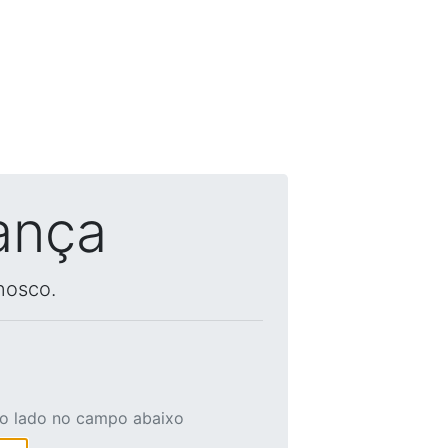
ança
nosco.
ao lado no campo abaixo