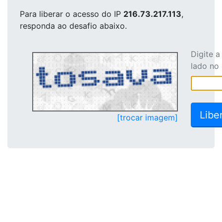
Para liberar o acesso
do IP
216.73.217.113
,
responda ao desafio abaixo.
Digite 
lado no
[trocar imagem]