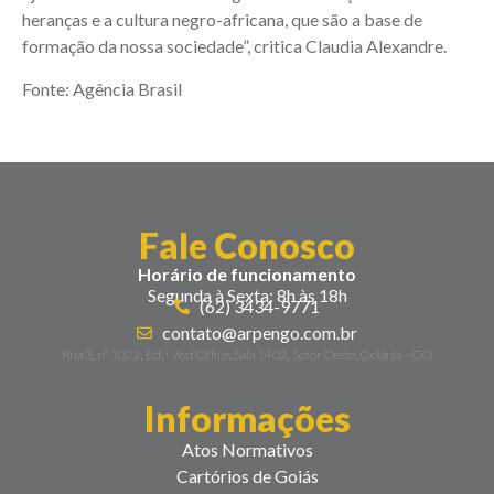
heranças e a cultura negro-africana, que são a base de
formação da nossa sociedade”, critica Claudia Alexandre.
Fonte: Agência Brasil
Fale Conosco
Horário de funcionamento
Segunda à Sexta: 8h às 18h
(62) 3434-9771
contato@arpengo.com.br
Rua 3, nº 1022, Ed. West Office, Sala 1402, Setor Oeste. Goiânia – GO
Informações
Atos Normativos
Cartórios de Goiás