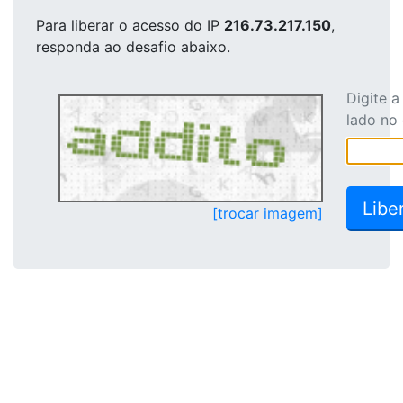
Para liberar o acesso
do IP
216.73.217.150
,
responda ao desafio abaixo.
Digite 
lado no
[trocar imagem]