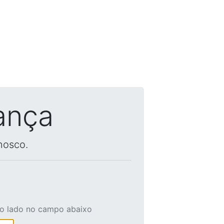
ança
nosco.
ao lado no campo abaixo