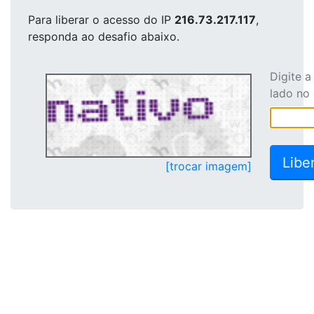
Para liberar o acesso
do IP
216.73.217.117
,
responda ao desafio abaixo.
Digite 
lado no
[trocar imagem]