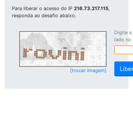
Para liberar o acesso
do IP
216.73.217.115
,
responda ao desafio abaixo.
Digite 
lado no
[trocar imagem]