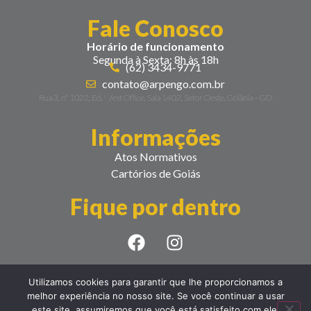
Fale Conosco
Horário de funcionamento
Segunda à Sexta: 8h às 18h
(62) 3434-9771
contato@arpengo.com.br
Rua 3, nº 1022, Ed. West Office, Sala 1402, Setor Oeste. Goiânia – GO
Informações
Atos Normativos
Cartórios de Goiás
Fique por dentro
Utilizamos cookies para garantir que lhe proporcionamos a
melhor experiência no nosso site. Se você continuar a usar
este site, assumiremos que você está satisfeito com ele.