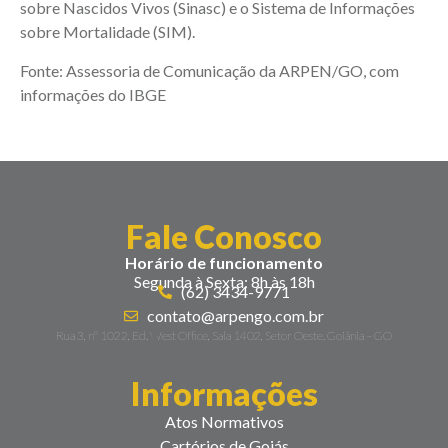
sobre Nascidos Vivos (Sinasc) e o Sistema de Informações
sobre Mortalidade (SIM).
Fonte: Assessoria de Comunicação da ARPEN/GO, com
informações do IBGE
Fale Conosco
Horário de funcionamento
Segunda à Sexta: 8h às 18h
(62) 3434-9771
contato@arpengo.com.br
Rua 3, nº 1022, Ed. West Office, Sala 1402, Setor Oeste. Goiânia – GO
Informações
Atos Normativos
Cartórios de Goiás