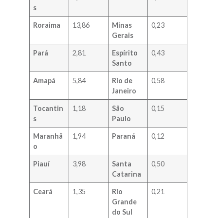
s
Roraima
13,86
Minas
0,23
Gerais
Pará
2,81
Espírito
0,43
Santo
Amapá
5,84
Rio de
0,58
Janeiro
Tocantin
1,18
São
0,15
s
Paulo
Maranhã
1,94
Paraná
0,12
o
Piauí
3,98
Santa
0,50
Catarina
Ceará
1,35
Rio
0,21
Grande
do Sul