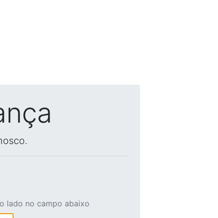
ança
nosco.
ao lado no campo abaixo