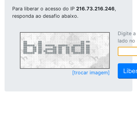
Para liberar o acesso
do IP
216.73.216.246
,
responda ao desafio abaixo.
Digite 
lado no
[trocar imagem]