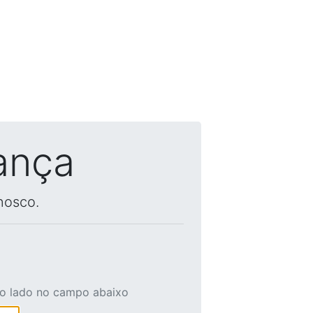
ança
nosco.
ao lado no campo abaixo