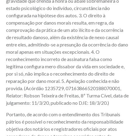
gravidade que ofenda a honra ou abale sobremaneira o
estado psicológico do indivíduo, circunstância não
configurada na hipótese dos autos. 3. O direito à
compensação por danos morais resulta, em regra, da
comprovação da prática de um ato ilícito e da ocorrência
de resultado danoso, além da existência de nexo causal
entre eles, admitindo-se a presunção da ocorrência do dano
moral apenas em situações excepcionais. 4. O
reconhecimento incorreto de assinatura falsa como
legítima configura mero dissabor da vida em sociedade e,
por si só, não implica o reconhecimento do direito de
reparação por dano moral. 5. Apelação conhecida e não
provida. (Acórdão 1235729, 07163866520188070001,
Relator: Robson Teixeira de Freitas, 8ª Turma Cível, data de
julgamento: 11/3/20, publicado no DJE: 18/3/20.)
Portanto, de acordo com o entendimento dos Tribunais
pátrios é possível o reconhecimento da responsabilidade
objetiva dos notários e registradores oficiais por atos