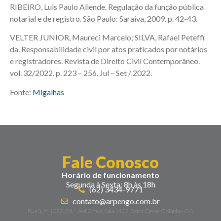
RIBEIRO, Luis Paulo Aliende. Regulação da função pública
notarial e de registro. São Paulo: Saraiva, 2009. p. 42-43.
VELTER JUNIOR, Maureci Marcelo; SILVA, Rafael Peteffi
da. Responsabilidade civil por atos praticados por notários
e registradores. Revista de Direito Civil Contemporâneo.
vol. 32/2022. p. 223 – 256. Jul – Set / 2022.
Fonte:
Migalhas
Fale Conosco
Horário de funcionamento
Segunda à Sexta: 8h às 18h
(62) 3434-9771
contato@arpengo.com.br
Rua 3, nº 1022, Ed. West Office, Sala 1402, Setor Oeste. Goiânia – GO