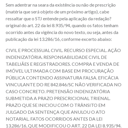
Sem adentrar na seara da existência ou não de prescrição
(matéria que será objeto de um próximo artigo), cabe
ressaltar que o STJ entende pela aplicação da redação?
original do art. 22 da lei 8.935/94, quando os fatos tenham
ocorrido antes da vigência do novo texto, ou seja, antes da
publicação da lei 13.286/16, conforme excerto abaixo:
CIVIL E PROCESSUAL CIVIL. RECURSO ESPECIAL. AÇÃO
INDENIZATÓRIA. RESPONSABILIDADE CIVIL DE
TABELIÃES E REGISTRADORES. COMPRA E VENDA DE
IMÓVEL ULTIMADA COM BASE EM PROCURAÇÃO
PÚBLICA CONTENDO ASSINATURA FALSA. EFICÁCIA
VINCULANTE DO RE 842.846/SC NÃO VERIFICADA NO
CASO CONCRETO. PRETENSÃO INDENIZATÓRIA
SUBMETIDA A PRAZO PRESCRICIONAL TRIENAL.
PRAZO QUE SE INICIOU COM O TRÂNSITO EM
JULGADO DA SENTENÇA QUE ANULOU O ATO
NOTARIAL. FATOS OCORRIDOS ANTES DA LEI
13.286/16, QUE MODIFICOU O ART. 22 DA LEI 8.935/94.