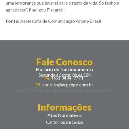
uma lembrança que levarei para o resto da vida. Só tenho a
agradecer”, finalizou Fiscarelli.
Fonte:
Assessoria de Comunicação Arpen-Brasil
Fale Conosco
Horário de funcionamento
Segunda à Sexta: 8h às 18h
(62) 3434-9771
contato@arpengo.com.br
Rua 3, nº 1022, Ed. West Office, Sala 1402, Setor Oeste. Goiânia – GO
Informações
Atos Normativos
Cartórios de Goiás