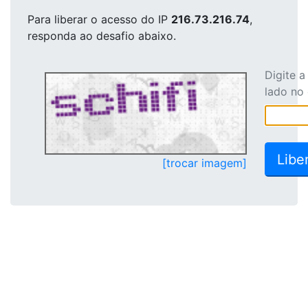
Para liberar o acesso
do IP
216.73.216.74
,
responda ao desafio abaixo.
Digite 
lado no
[trocar imagem]