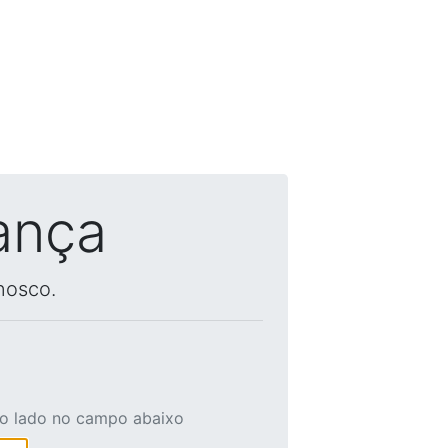
ança
nosco.
ao lado no campo abaixo