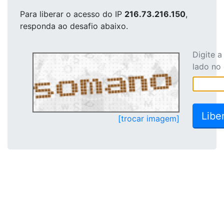
Para liberar o acesso
do IP
216.73.216.150
,
responda ao desafio abaixo.
Digite 
lado no
[trocar imagem]