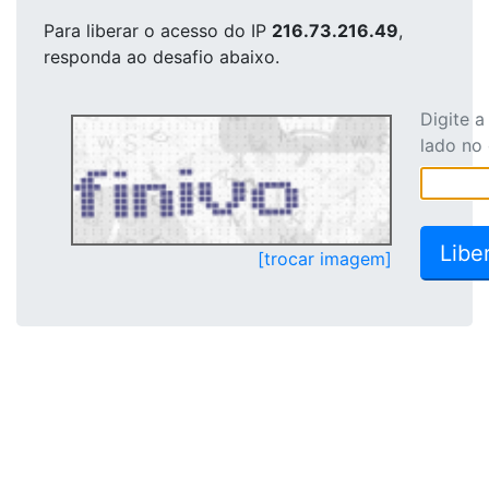
Para liberar o acesso
do IP
216.73.216.49
,
responda ao desafio abaixo.
Digite 
lado no
[trocar imagem]