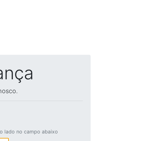
ança
nosco.
ao lado no campo abaixo