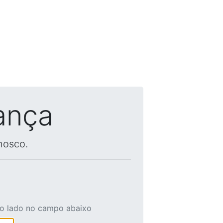
ança
nosco.
ao lado no campo abaixo