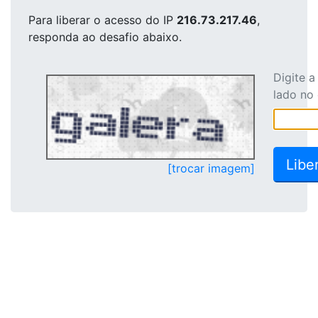
Para liberar o acesso
do IP
216.73.217.46
,
responda ao desafio abaixo.
Digite 
lado no
[trocar imagem]