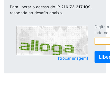
Para liberar o acesso
do IP
216.73.217.109
,
responda ao desafio abaixo.
Digite 
lado no
[trocar imagem]