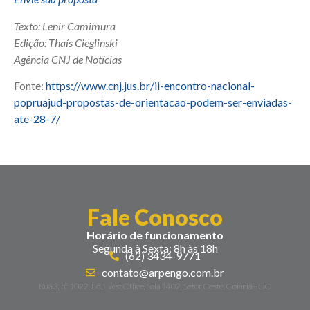
Texto: Lenir Camimura
Edição: Thaís Cieglinski
Agência CNJ de Notícias
Fonte:
https://www.cnj.jus.br/ii-encontro-nacional-
popruajud-propostas-de-orientacao-podem-ser-enviadas-
ate-28-7/
Fale Conosco
Horário de funcionamento
Segunda à Sexta: 8h às 18h
(62) 3434-9771
contato@arpengo.com.br
Rua 3, nº 1022, Ed. West Office, Sala 1402, Setor Oeste. Goiânia – GO