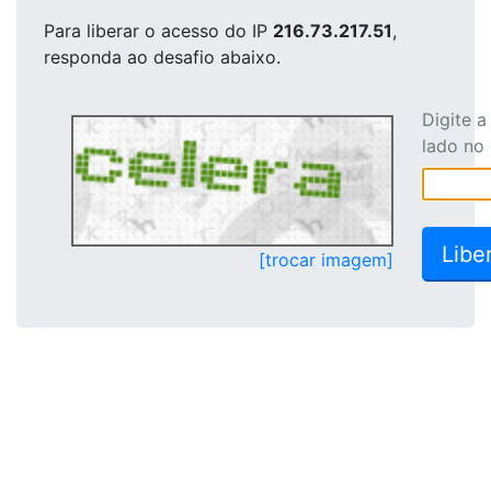
Para liberar o acesso
do IP
216.73.217.51
,
responda ao desafio abaixo.
Digite 
lado no
[trocar imagem]