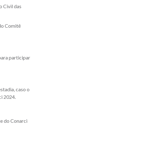
 Civil das
elo Comitê
para participar
stadia, caso o
ci 2024.
te do Conarci