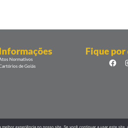
Informações
Fique por
Atos Normativos
Cartórios de Goiás
a melhor experiência no nosso site. Se você continuar a usar este site,
a