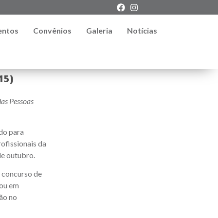
entos
Convênios
Galeria
Notícias
15)
das Pessoas
do para
rofissionais da
de outubro.
m concurso de
 ou em
ção no