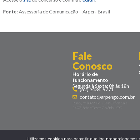
Fonte:
Assessoria de Comunicação – Arpen-Brasil
Fale
Conosco
Horário de
funcionamento
Segunda à Sexta: 8h às 18h
(62) 3434-9771
contato@arpengo.com.br
Rua 3, nº 1022, Ed. West Office, Sala
1402, Setor Oeste. Goiânia – GO
Utilizamos cookies para garantir que lhe proporcionamos 
Todos os direitos reservados | Desenvolvido por
Palú Comunic