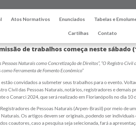
l
Atos Normativos
Enunciados
Tabelas e Emolum
Cartilhas
Contato
missão de trabalhos começa neste sábado (
as Pessoas Naturais como Concretização de Direitos”, “O Registro Civil 
urais como Ferramenta de Fomento Econômico”
 estão convidados a submeter seus trabalhos para o evento. Volta
stro Civil das Pessoas Naturais, notários, registradores e demais p
ante o Conarci 2024, que será realizado em Florianópolis no dia 10 
Registradores de Pessoas Naturais (Arpen-Brasil) por meio de u
 Naturais. Os artigos devem ser originais, podendo ser individuais
os coautores, caso a pesquisa seja selecionada, fará a apresenta