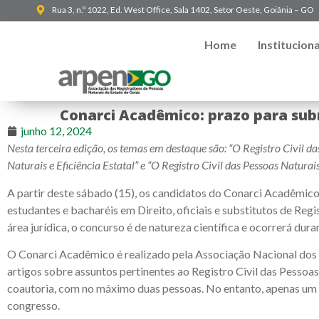
Rua 3, n.º 1022, Ed. West Office, Sala 1402, Setor Oeste, Goiânia – GO
Home
Instituciona
Conarci Acadêmico: prazo para sub
junho 12, 2024
Nesta terceira edição, os temas em destaque são: “O Registro Civil d
Naturais e Eficiência Estatal” e “O Registro Civil das Pessoas Nat
A partir deste sábado (15), os candidatos do Conarci Acadêmico
estudantes e bacharéis em Direito, oficiais e substitutos de Regi
área jurídica, o concurso é de natureza científica e ocorrerá dur
O Conarci Acadêmico é realizado pela Associação Nacional dos 
artigos sobre assuntos pertinentes ao Registro Civil das Pessoas
coautoria, com no máximo duas pessoas. No entanto, apenas um d
congresso.