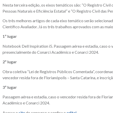
Nesta terceira edição, os eixos temáticos são: “O Registro Civil
Pessoas Naturais e Eficiência Estatal” e “O Registro Civil das
Os três melhores artigos de cada eixo temático serão seleciona
Científico Avaliador. Já os três trabalhos aprovados com as mai
1º lugar
Notebook Dell Inspiration i5. Passagem aérea e estadia, caso o ve
presencialmente do Conarci Acadêmico e Conarci 2024.
2º lugar
Obra coletiva “Lei de Registros Públicos Comentada”, coordenad
vencedor resida fora de Florianópolis – Santa Catarina, e inscr
3º lugar
Passagem aérea e estadia, caso o vencedor resida fora de Florian
Acadêmico e Conarci 2024.
Acesse o
site
do concurso e confira o
edital
.