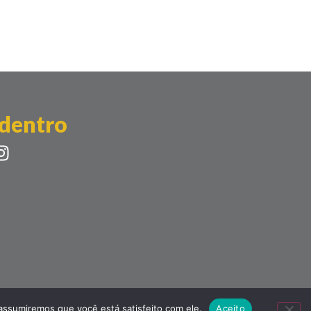
 dentro
 assumiremos que você está satisfeito com ele.
Aceito