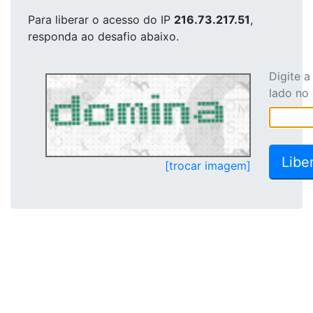
Para liberar o acesso
do IP
216.73.217.51
,
responda ao desafio abaixo.
Digite 
lado no
[trocar imagem]