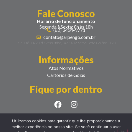
Fale Conosco
Horário de funcionamento
Segunda à Sexta: 8h às 18h
(62) 3434-9771
contato@arpengo.com.br
Rua 3, nº 1022, Ed. West Office, Sala 1402, Setor Oeste. Goiânia – GO
Informações
Atos Normativos
Cartórios de Goiás
Fique por dentro
Utilizamos cookies para garantir que lhe proporcionamos a
melhor experiência no nosso site. Se você continuar a usar