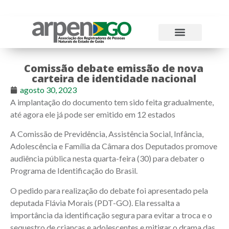
Atos Normativos
Tabelas e Emolumentos
Comissão debate emissão de nova
carteira de identidade nacional
agosto 30, 2023
A implantação do documento tem sido feita gradualmente,
até agora ele já pode ser emitido em 12 estados
A Comissão de Previdência, Assistência Social, Infância,
Adolescência e Família da Câmara dos Deputados promove
audiência pública nesta quarta-feira (30) para debater o
Programa de Identificação do Brasil.
O pedido para realização do debate foi apresentado pela
deputada Flávia Morais (PDT-GO). Ela ressalta a
importância da identificação segura para evitar a troca e o
sequestro de crianças e adolescentes e mitigar o drama das