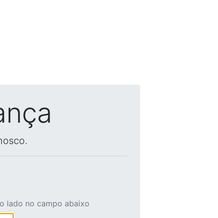
ança
nosco.
ao lado no campo abaixo