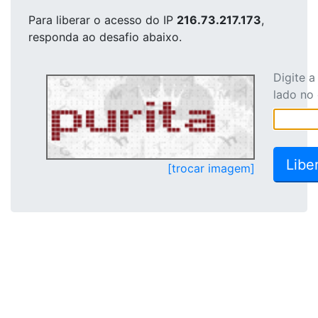
Para liberar o acesso
do IP
216.73.217.173
,
responda ao desafio abaixo.
Digite 
lado no
[trocar imagem]