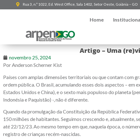
Rua 3, n.º 1022, Ed. West Office, Sala 1402, Setor Oeste, Goiânia – GO
Home
Instituciona
Artigo – Uma (re)v
novembro 25, 2024
Por Anderson Scherner Kist
Países com amplas dimensões territoriais ou que contam com gr
ordem pública. O Brasil, acumulando esses dois aspectos – em 
Estados Unidos e China), e o sexto mais populoso do planeta (pe
Indonésia e Paquistão) -, não é diferente.
Quando da promulgação da Constituição da República Federativ
150 milhões de habitantes. Seguimos crescendo e, atualmente, s
até 22/12/23. Ao mesmo tempo em que, naquela época, o número 
registro de crianças recém-nascidas.