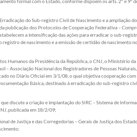
onamento formal com o Estado, conforme dispõem os arts. 2º e 9º d
adicação do Sub-registro Civil de Nascimento e a ampliação do
e da publicação dos Protocolos de Cooperação Federativa – Comp
abelecem a intensificação das ações para erradicar o sub-registro
a o registro de nascimento e a emissão de certidão de nascimento n
s Humanos da Presidência da República, o CNJ, o Ministério da J
asil – Associação Nacional dos Registradores de Pessoas Naturais
o no Diário Oficial em 3/1/08, o qual objetiva cooperação com 
Documentação Básica, destinado à erradicação do sub-registro civi
 discute a criação e implantação do SIRC – Sistema de Informa
CNJ, publicada em 18/2/09;
 de Justiça e das Corregedorias – Gerais de Justiça dos Estados
scimento;