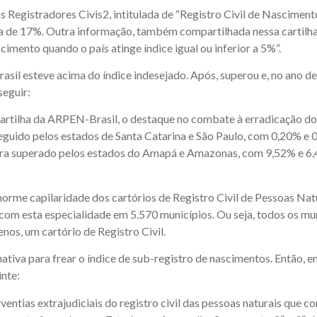
Registradores Civis2, intitulada de “Registro Civil de Nasciment
 era de 17%. Outra informação, também compartilhada nessa cartilha
mento quando o país atinge índice igual ou inferior a 5%”.
asil esteve acima do índice indesejado. Após, superou e, no ano d
seguir:
rtilha da ARPEN-Brasil, o destaque no combate à erradicação do
eguido pelos estados de Santa Catarina e São Paulo, com 0,20% e 
era superado pelos estados do Amapá e Amazonas, com 9,52% e 6
rme capilaridade dos cartórios de Registro Civil de Pessoas Natur
com esta especialidade em 5.570 municípios. Ou seja, todos os mu
enos, um cartório de Registro Civil.
tiva para frear o índice de sub-registro de nascimentos. Então, e
inte:
ias extrajudiciais do registro civil das pessoas naturais que co