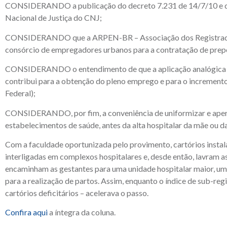
CONSIDERANDO a publicação do decreto 7.231 de 14/7/10 e dos
Nacional de Justiça do CNJ;
CONSIDERANDO que a ARPEN-BR – Associação dos Registradores
consórcio de empregadores urbanos para a contratação de prepo
CONSIDERANDO o entendimento de que a aplicação analógica do ar
contribui para a obtenção do pleno emprego e para o incremento d
Federal);
CONSIDERANDO, por fim, a conveniência de uniformizar e aperfe
estabelecimentos de saúde, antes da alta hospitalar da mãe ou da
Com a faculdade oportunizada pelo provimento, cartórios instalar
interligadas em complexos hospitalares e, desde então, lavram a
encaminham as gestantes para uma unidade hospitalar maior, uma
para a realização de partos. Assim, enquanto o índice de sub-reg
cartórios deficitários – acelerava o passo.
Confira aqui
a íntegra da coluna.