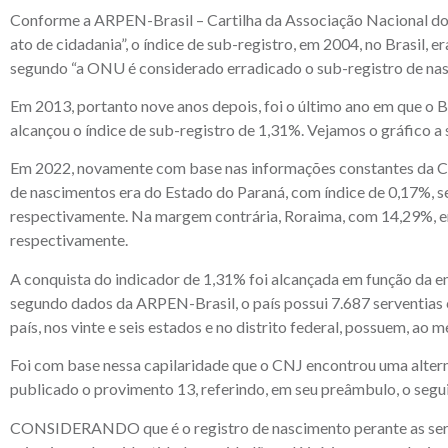
Conforme a ARPEN-Brasil – Cartilha da Associação Nacional dos 
ato de cidadania”, o índice de sub-registro, em 2004, no Brasil,
segundo “a ONU é considerado erradicado o sub-registro de nasci
Em 2013, portanto nove anos depois, foi o último ano em que o Br
alcançou o índice de sub-registro de 1,31%. Vejamos o gráfico a 
Em 2022, novamente com base nas informações constantes da Ca
de nascimentos era do Estado do Paraná, com índice de 0,17%, s
respectivamente. Na margem contrária, Roraima, com 14,29%, 
respectivamente.
A conquista do indicador de 1,31% foi alcançada em função da eno
segundo dados da ARPEN-Brasil, o país possui 7.687 serventias 
país, nos vinte e seis estados e no distrito federal, possuem, ao m
Foi com base nessa capilaridade que o CNJ encontrou uma alterna
publicado o provimento 13, referindo, em seu preâmbulo, o segu
CONSIDERANDO que é o registro de nascimento perante as servent