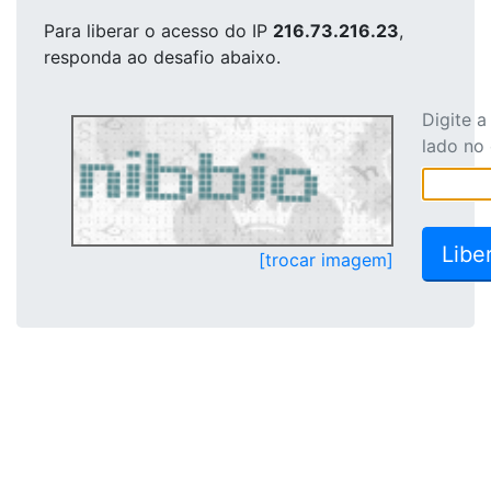
Para liberar o acesso
do IP
216.73.216.23
,
responda ao desafio abaixo.
Digite 
lado no
[trocar imagem]