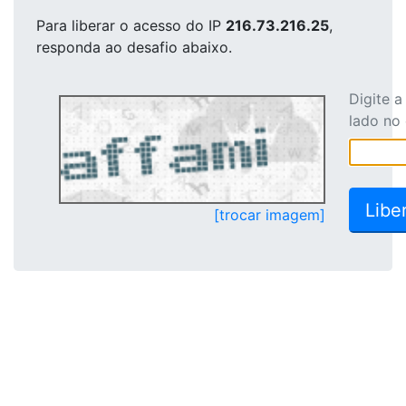
Para liberar o acesso
do IP
216.73.216.25
,
responda ao desafio abaixo.
Digite 
lado no
[trocar imagem]