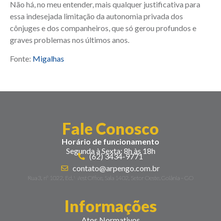
Não há, no meu entender, mais qualquer justificativa para
essa indesejada limitação da autonomia privada dos
cônjuges e dos companheiros, que só gerou profundos e
graves problemas nos últimos anos.
Fonte:
Migalhas
Fale Conosco
Horário de funcionamento
Segunda à Sexta: 8h às 18h
(62) 3434-9771
contato@arpengo.com.br
Rua 3, nº 1022, Ed. West Office, Sala 1402, Setor Oeste. Goiânia – GO
Informações
Atos Normativos