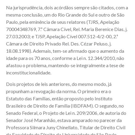
Na jurisprudência, dois acórdãos sempre são citados, com a
mesma conclusão, um do Rio Grande do Sul e outro de São
Paulo, pela eminência de seus relatores (TJRS, Apelação
70004348769, 7.ª Câmara Cível, Rel. Maria Berenice Dias, j.
27.03.2003; e TJSP, Apelação Cível 007.512-4/2-00, 2.ª
Câmara de Direito Privado Rel. Des. Cézar Peluso, j.
18.08.1998). Ademais, tem-se afirmado que o aumento da
idade para os 70 anos, conforme a Lei n. 12.344/2010, não
afastou o problema, mantendo-se integralmente a tese de
inconstitucionalidade.
Dois projetos de leis anteriores, do mesmo modo, já
propunham a revogação da norma. O primeiro era o
Estatuto das Famílias, então proposto pelo Instituto
Brasileiro de Direito de Família (IBDFAM). O segundo, no
Senado Federal, o Projeto de Lei n. 209/2006, de autoria do
Senador José Maranhão, estava amparado no parecer da
Professora Silmara Juny Chinellato, Titular de Direito Civil
da Faculdade de Direito da Universidade de São Paulo.