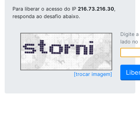
Para liberar o acesso
do IP
216.73.216.30
,
responda ao desafio abaixo.
Digite 
lado no
[trocar imagem]