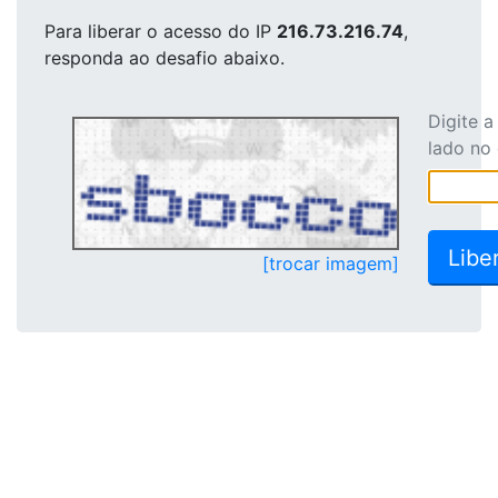
Para liberar o acesso
do IP
216.73.216.74
,
responda ao desafio abaixo.
Digite 
lado no
[trocar imagem]